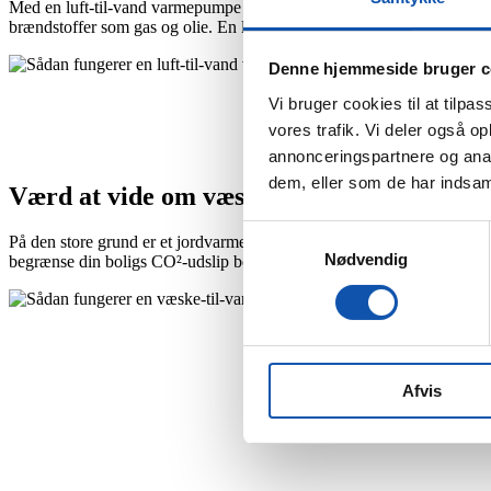
Med en luft-til-vand varmepumpe får du et driftssikkert varmeanlæg, d
brændstoffer som gas og olie. En luft-til-vand varmepumpe udnytter l
Denne hjemmeside bruger c
Vi bruger cookies til at tilpas
vores trafik. Vi deler også 
annonceringspartnere og anal
dem, eller som de har indsaml
Værd at vide om væske-til-vand varmepu
Samtykkevalg
På den store grund er et jordvarmeanlæg, der også kaldes en væske-t
Nødvendig
begrænse din boligs CO²-udslip betydeligt. Derudover kan du på årsbasi
Afvis