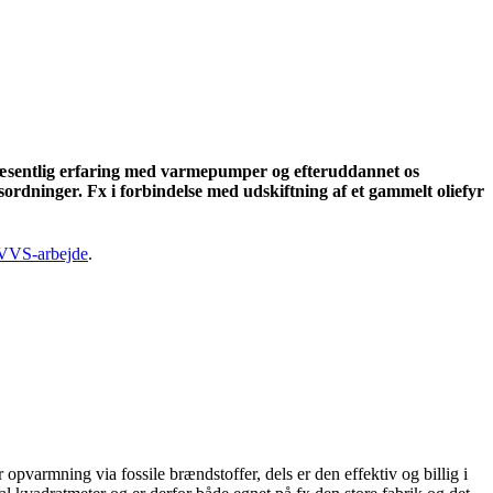
t væsentlig erfaring med varmepumper og efteruddannet os
sordninger. Fx i forbindelse med udskiftning af et gammelt oliefyr
VVS-arbejde
.
varmning via fossile brændstoffer, dels er den effektiv og billig i