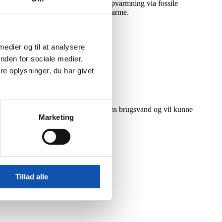
 spare ca. det halve i forhold til opvarmning via fossile
ktiv i boliger med vandbaseret gulvvarme.
 medier og til at analysere
nden for sociale medier,
e oplysninger, du har givet
til opvarmning af boligen og boligens brugsvand og vil kunne
Marketing
anlæg (gas og olie).
Tillad alle