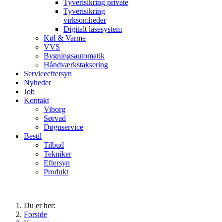
Tyverisikring private
Tyverisikring
virksomheder
Digitalt låsesystem
Køl & Varme
VVS
Bygningsautomatik
Håndværkstaksering
Serviceeftersyn
Nyheder
Job
Kontakt
Viborg
Sørvad
Døgnservice
Bestil
Tilbud
Tekniker
Eftersyn
Produkt
Du er her:
Forside