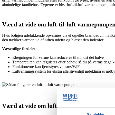
drift. Varmepumpen inddeles efter funktion i tre typer, hvoraf en kan 
almindelige familiehus. Typerne er hhv. luft-til-luft varmepumpen,
Værd at vide om luft-til-luft varmepumpe
Hvis boligen udelukkende opvarmes via el og/eller brændeovn, hvilket
den trækker varmen ud af luften udefra og blæser den indenfor.
Væsentlige fordele:
Elregningen for varme kan reduceres til mindst det halve
Temperaturen kan reguleres efter behov, så du på varme dage
Funktionerne kan fjernstyres via sms/WiFi
Luftrensningssystem for ekstra allergivenligt indeklima er indb
Værd at vide om luft-til-vand varmepump
Samtykke