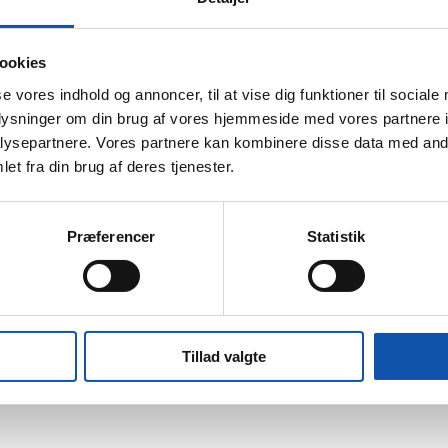
er også miljømæssigt og økonomisk er en god investering. Faktisk kan du
uftens varme til opvarmning af både bolig og brugsvand og er især effe
ookies
se vores indhold og annoncer, til at vise dig funktioner til sociale
Sådan fungerer en luft-til-vand varmepumpe
oplysninger om din brug af vores hjemmeside med vores partnere i
ysepartnere. Vores partnere kan kombinere disse data med andr
et fra din brug af deres tjenester.
mpen
il-vand varmepumpe, et oplagt valg. Anlægget omdanner jordens varme 
Præferencer
Statistik
s spare op til 60% i forhold til prisen for forbrug på et konventionelt 
Sådan fungerer en væske-til-vand varmepumpe
Tillad valgte