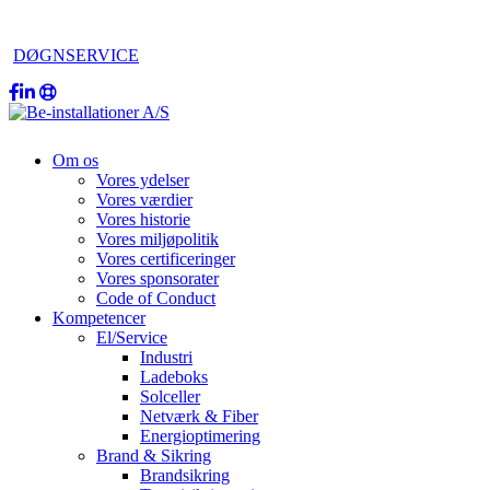
DØGNSERVICE
Om os
Vores ydelser
Vores værdier
Vores historie
Vores miljøpolitik
Vores certificeringer
Vores sponsorater
Code of Conduct
Kompetencer
El/Service
Industri
Ladeboks
Solceller
Netværk & Fiber
Energioptimering
Brand & Sikring
Brandsikring