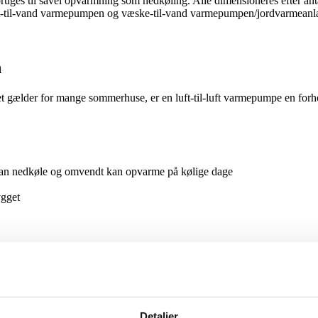
bruges til såvel opvarmning som nedkøling. Alle dimensioneres efter ant
 luft-til-vand varmepumpen og væske-til-vand varmepumpen/jordvarmean
n
 gælder for mange sommerhuse, er en luft-til-luft varmepumpe en forhold
 kan nedkøle og omvendt kan opvarme på kølige dage
ygget
Sådan fungerer en luft-til-luft varmepumpe
en
Detaljer