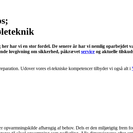
os;
øleteknik
g her har vi en stor fordel. De senere år har vi nemlig oparbejde
dende lovgivning om sikkerhed, påkrævet
service
og aktuelle tilskud
g reparation. Udover vores el-tekniske kompetencer tilbyder vi også alt i
pvarmningskilde afhængig af behov. Dels er den miljørigtig frem for op