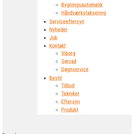
Bygningsautomatik
Håndværkstaksering
Serviceeftersyn
Nyheder
Job
Kontakt
Viborg
Sørvad
Døgnservice
Bestil
Tilbud
Tekniker
Eftersyn
Produkt