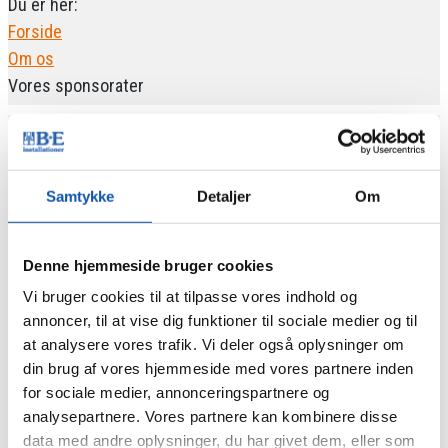
Du er her:
Forside
Om os
Vores sponsorater
Vi bakker især op om sport og
Samtykke
Detaljer
Om
kultur
Denne hjemmeside bruger cookies
Det er forskelligt fra år til år hvem og hvad, vi støtter
Vi bruger cookies til at tilpasse vores indhold og
økonomisk. Men som udgangspunkt ønsker vi at fordele
annoncer, til at vise dig funktioner til sociale medier og til
pengene retfærdigt – sådan lidt Robin-Hood-agtigt.
at analysere vores trafik. Vi deler også oplysninger om
din brug af vores hjemmeside med vores partnere inden
Vi ser gerne, at det skal give mening og komme flest
for sociale medier, annonceringspartnere og
muligt til gode. Derfor støtter vi overvejende sport og
analysepartnere. Vores partnere kan kombinere disse
kultur. I mindre lokalsamfund er sportsklubber, idræts- og
data med andre oplysninger, du har givet dem, eller som