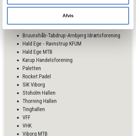
borgerforeninger støtter vi p.t.:
Afvis
Alhedens Idræts- og Kulturcenter
B67
Bruunshåb-Tabdrup-Arnbjerg Idrætsforening
Hald Ege - Ravnstrup KFUM
Hald Ege MTB
Karup Handelsforening
Paletten
Rocket Padel
SIK Viborg
Stoholm Hallen
Thorning Hallen
Tinghallen
VFF
VHK
Viborg MTB